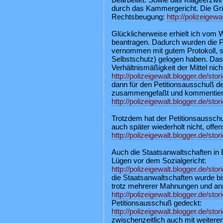
durch das Kammergericht. Die Grü
Rechtsbeugung:
http://polizeigew
Glücklicherweise erhielt ich vom 
beantragen. Dadurch wurden die P
vernommen mit gutem Protokoll, so
Selbstschutz) gelogen haben. Das 
Verhältnismäßigkeit der Mittel nic
http://polizeigewalt.blogger.de/sto
dann für den Petitionsausschuß d
zusammengefaßt und kommentier
http://polizeigewalt.blogger.de/sto
Trotzdem hat der Petitionsausschu
auch später wiederholt nicht, offen
http://polizeigewalt.blogger.de/sto
Auch die Staatsanwaltschaften in B
Lügen vor dem Sozialgericht:
http://polizeigewalt.blogger.de/sto
die Staatsanwaltschaften wurde bi
trotz mehrerer Mahnungen und anru
http://polizeigewalt.blogger.de/sto
Petitionsausschuß gedeckt:
http://polizeigewalt.blogger.de/sto
zwischenzeitlich auch mit weitere