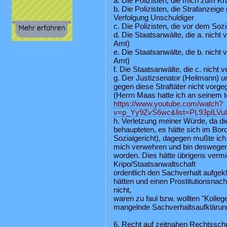
a. Die Polizisten, die mich zum 
b. Die Polizisten, die Strafanzeige
Verfolgung Unschuldiger
c. Die Polizisten, die vor dem Soz
d. Die Staatsanwälte, die a. nicht 
Amt)
e. Die Staatsanwälte, die b. nicht 
Amt)
f. Die Staatsanwälte, die c. nicht v
g. Der Justizsenator (Heilmann) un
gegen diese Straftäter nicht vorge
(Herrn Maas hatte ich an seinem td
https://www.youtube.com/watch?
v=p_Yy9ZvS6wc&list=PL93pILV
h. Verletzung meiner Würde, da di
behaupteten, es hätte sich im Bor
Sozialgericht), dagegen mußte ich
mich verwehren und bin deswegen 
worden. Dies hätte übrigens verm
Kripo/Staatsanwaltschaft
ordentlich den Sachverhalt aufgeklä
hätten und einen Prostitutionsnac
nicht,
waren zu faul bzw. wollten "Kolleg
mangelnde Sachverhaltsaufklärung 
6. Recht auf zeitnahen Rechtsschu