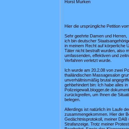
Horst Murken
Hier die ursprüngliche Petition vo
Sehr geehrte Damen und Herren,
ich bin deutscher Staatsangehöriger
in meinem Recht auf körperliche U
Täter nicht bestraft wurden, also 
umfassenden, effektiven und zeitn
Verfahren verletzt wurde.
Ich wurde am 20.2.08 von zwei Poli
thailändischen Massagesalon grun
unverhältnismäßig brutal angegriff
gehbehindert bin: Ich habe alles i
Polizeigewalt.blogger.de dokumenti
zurückgreifen, um Ihnen die Situat
belegen.
Allerdings ist natürlich im Laufe d
zusammengekommen. Hier der Be
Gedächtnisprotokoll, meiner DAB 
Strafanzeige. Trotz meiner Protes
Bearbeitet. Sowie das Klageerzwi